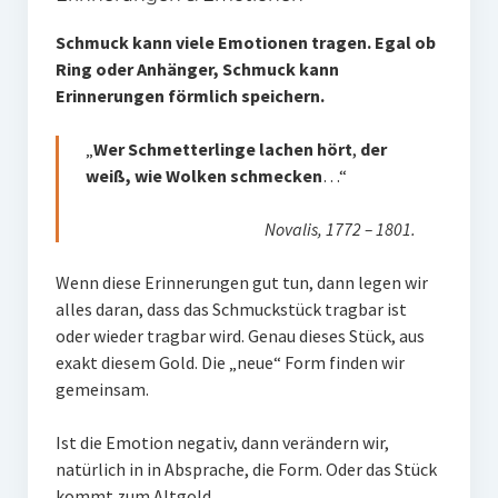
Charm Jamie und Sam in vielen Varianten
Schmuck kann viele Emotionen tragen. Egal ob
Erinnerungen & Emotionen
Ring oder Anhänger, Schmuck kann
Erinnerungen förmlich speichern.
Herz aus (Alt-)Gold
„
Wer Schmetterlinge lachen hört
,
der
Wissenswertes
weiß, wie Wolken schmecken
…“
Die Talibea® Kollektion
Novalis, 1772 – 1801.
Legierung
Wenn diese Erinnerungen gut tun, dann legen wir
Edelsteine
alles daran, dass das Schmuckstück tragbar ist
oder wieder tragbar wird. Genau dieses Stück, aus
Gravur
exakt diesem Gold. Die „neue“ Form finden wir
gemeinsam.
Ringgröße
Die Designerin
Ist die Emotion negativ, dann verändern wir,
natürlich in in Absprache, die Form. Oder das Stück
Nachhaltigkeit
kommt zum Altgold.