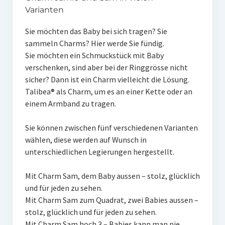
Charm Jamie und Sam in vielen Varianten
Varianten
Erinnerungen & Emotionen
Sie möchten das Baby bei sich tragen? Sie
sammeln Charms? Hier werde Sie fündig.
Herz aus (Alt-)Gold
Sie möchten ein Schmuckstück mit Baby
verschenken, sind aber bei der Ringgrösse nicht
Wissenswertes
sicher? Dann ist ein Charm vielleicht die Lösung.
Talibea® als Charm, um es an einer Kette oder an
Die Talibea® Kollektion
einem Armband zu tragen.
Legierung
Sie können zwischen fünf verschiedenen Varianten
Edelsteine
wählen, diese werden auf Wunsch in
unterschiedlichen Legierungen hergestellt.
Gravur
Mit Charm Sam, dem Baby aussen – stolz, glücklich
Ringgröße
und für jeden zu sehen.
Die Designerin
Mit Charm Sam zum Quadrat, zwei Babies aussen –
stolz, glücklich und für jeden zu sehen.
Nachhaltigkeit
Mit Charm Sam hoch 3 – Babies kann man nie