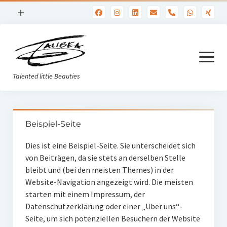
Menü
+
phone
öffnen
Öffnungszeiten Di. und Fr. 14 bis 18 Uhr, bitte melden Sie sich vorab
an.
Menü
öffnen
Talented little Beauties
Geheimnis & Bekenntnis
Beispiel-Seite
Herzringe
Dies ist eine Beispiel-Seite. Sie unterscheidet sich
Trost & Kraft
von Beiträgen, da sie stets an derselben Stelle
bleibt und (bei den meisten Themes) in der
Sternenkind
Website-Navigation angezeigt wird. Die meisten
Ring Jamie und Sam
starten mit einem Impressum, der
Datenschutzerklärung oder einer „Über uns“-
Amulett Jamie
Seite, um sich potenziellen Besuchern der Website