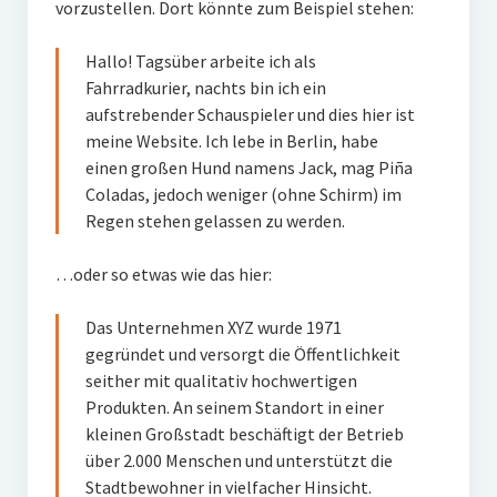
vorzustellen. Dort könnte zum Beispiel stehen:
Charm Jamie und Sam in vielen Varianten
Hallo! Tagsüber arbeite ich als
Erinnerungen & Emotionen
Fahrradkurier, nachts bin ich ein
Herz aus (Alt-)Gold
aufstrebender Schauspieler und dies hier ist
meine Website. Ich lebe in Berlin, habe
Wissenswertes
einen großen Hund namens Jack, mag Piña
Coladas, jedoch weniger (ohne Schirm) im
Die Talibea® Kollektion
Regen stehen gelassen zu werden.
Legierung
…oder so etwas wie das hier:
Edelsteine
Das Unternehmen XYZ wurde 1971
Gravur
gegründet und versorgt die Öffentlichkeit
seither mit qualitativ hochwertigen
Ringgröße
Produkten. An seinem Standort in einer
kleinen Großstadt beschäftigt der Betrieb
Die Designerin
über 2.000 Menschen und unterstützt die
Nachhaltigkeit
Stadtbewohner in vielfacher Hinsicht.