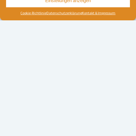
Einstellungen anzeigen
Cookie-Richtlinie
Datenschutzerklärung
Kontakt & Impressum
WICHTIGES
Kontakt & Impressum
Datenschutzerklärung
Cookie-Richtlinie (EU)
ÖFFNUNGSZEITEN
BrittasSchmiede