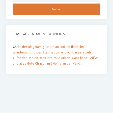
DAS SAGEN MEINE KUNDEN
Chris:
der Ring kam gestern an und ich finde ihn
wunderschön... der Stein ist toll und ich bin sehr sehr
zufrieden. Vielen Dank ihre tolle Arbeit. Ganz liebe Grüße
und alles Gute Christin mit Henry an der Hand ...
michaela:
Liebe Frau Schwalm! Sie glauben gar nicht, was
sie da für mich gemacht haben! Das ist nicht nur ein
wunderschöner Ring, nein, das ist sehr viel mehr! Sie
haben mir ein Seelenpflaster gemacht! Eigentlich bin ich
total emotionslos. Aber ich musste ...